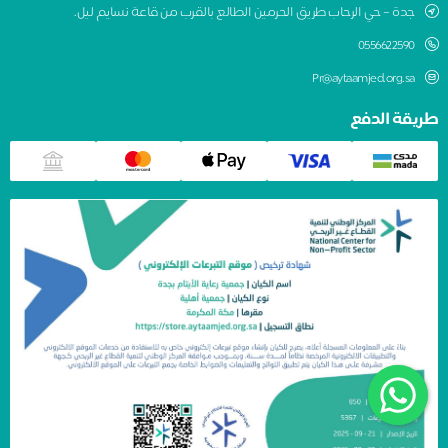
جدة – حي الرحاب طريق الحرمين الطالع بالقرب من قاعة نسايم ليل.
0556622590
Pr@aytaamjed.org.sa
طريقة الدفع