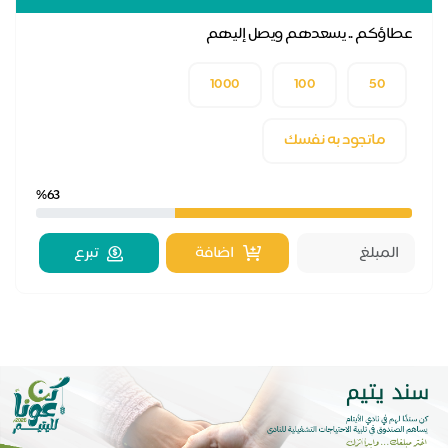
عطاؤكم .. يسعدهم ويصل إليهم
1000
100
50
ماتجود به نفسك
%63
اضافة
تبرع