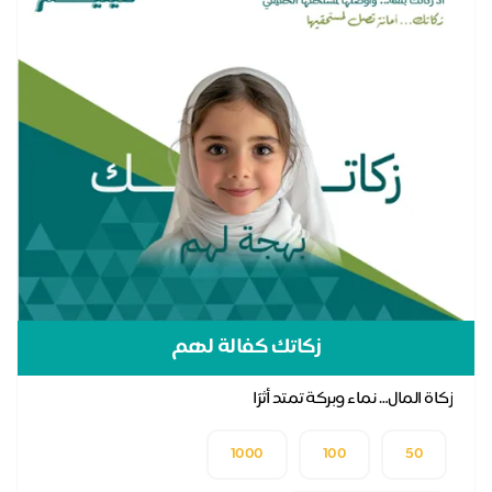
زكاتك كفالة لهم
زكاة المال… نماء وبركة تمتد أثرًا
1000
100
50