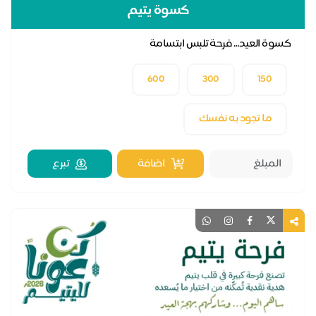
كسوة يتيم
كسوة العيد… فرحة تلبس ابتسامة
600
300
150
ما تجود به نفسك
اضافة
تبرع