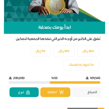
ابدأ يومك بصدقة
تُنفق على الكثير من أوجـه الخير التي تنفذها الجمعية لتمكين
الأيتام وتحقيق أحلامهم.
365 ريال
180 ريال
90 ريال
ما تجود به نفسك
200,000
%55
109,545
اضافة
تبرع