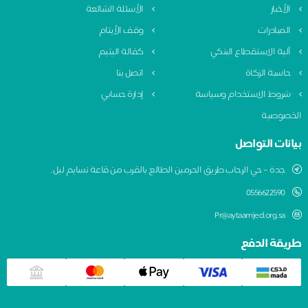
لأخبار
الأسئلة الشائعة
لمبادرات
وقف الأيتام
لية الاستقطاع البنكي
كفالة اليتيم
اسبة الزكاة
اتصل بنا
روط الاستخدام وسياسة
إدارة حسابي
صوصية
نات التواصل
جدة – حي الرحاب طريق الحرمين الطالع بالقرب من قاعة نسايم ليل.
0556622590
Pr@aytaamjed.org.sa
يقة الدفع