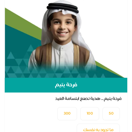
فرحة يتيم
فرحة يتيم… هدية تصنع ابتسامة العيد
300
100
50
ما تجود به نفسك