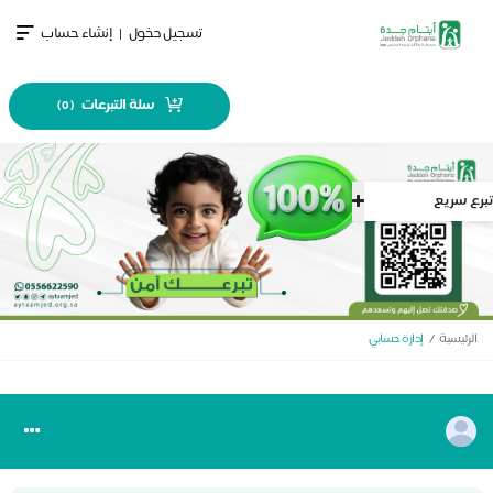
تسجيل دخول
|
إنشاء حساب
سلة التبرعات
)
0
(
رع سريع
الرئيسية
إدارة حسابي
Toggle
igation