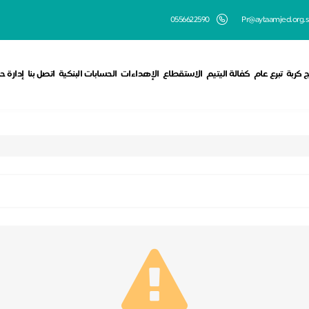
0556622590
Pr@aytaamjed.org.s
ج كربة
تبرع عام
كفالة اليتيم
الاستقطاع
الإهداءات
الحسابات البنكية
اتصل بنا
إدارة ح