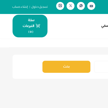
تسجيل دخول
|
إنشاء حساب
سلة
التبرعات
سابي
)
0
(
بحث